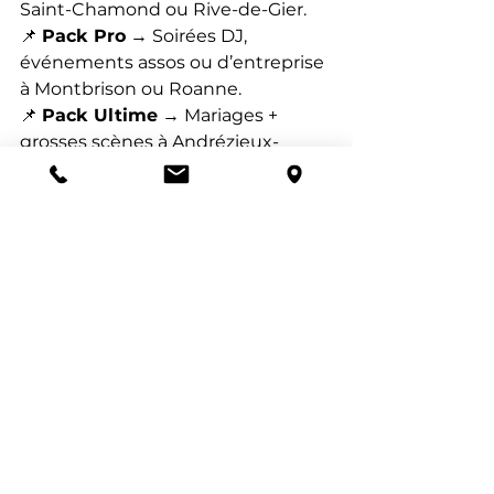
Saint-Chamond ou Rive-de-Gier.
📌 
Pack Pro
 → Soirées DJ, 
événements assos ou d’entreprise 
à Montbrison ou Roanne.
📌 
Pack Ultime
 → Mariages + 
grosses scènes à Andrézieux-
Bouthéon, Firminy ou Feurs.
Tous nos packs sont 
modulables 
selon tes besoins et ton budget
 !
Prêt à organiser un 
événement qui 
envoie du lourd ?
🎧 Chez 
C Events
, on rend le 
matériel pro accessible
 pour tous 