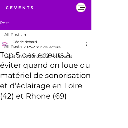
CEVENTS
Post
All Posts
Cédric richard
All Posts
12 avr. 2025
2 min de lecture
Top 5 des erreurs à
Location de Sono pour vos Events
éviter quand on loue du
matériel de sonorisation
et d’éclairage en Loire
(42) et Rhone (69)