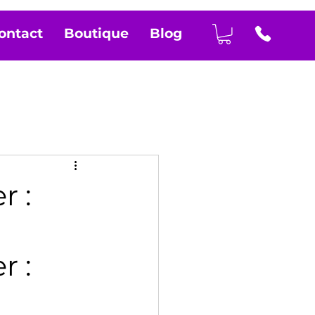
ontact
Boutique
Blog
r :
 : 