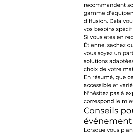
recommandent souv
gamme d'équipeme
diffusion. Cela vo
vos besoins spécif
Si vous êtes en re
Étienne, sachez q
vous soyez un parti
solutions adaptée
choix de votre mat
En résumé, que ce 
accessible et varié
N'hésitez pas à exp
correspond le mieu
Conseils po
événement
Lorsque vous plan