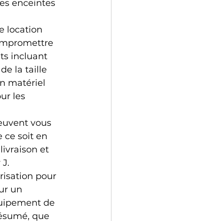
es enceintes 
e location 
ompromettre 
ts incluant 
e la taille 
n matériel 
ur les 
euvent vous 
 ce soit en 
livraison et 
 J.
isation pour 
ur un 
quipement de 
résumé, que 