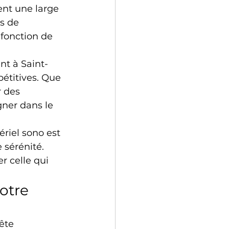
nt une large 
s de 
 fonction de 
nt à Saint-
étitives. Que 
r des 
ner dans le 
riel sono est 
 sérénité. 
r celle qui 
otre 
ête 