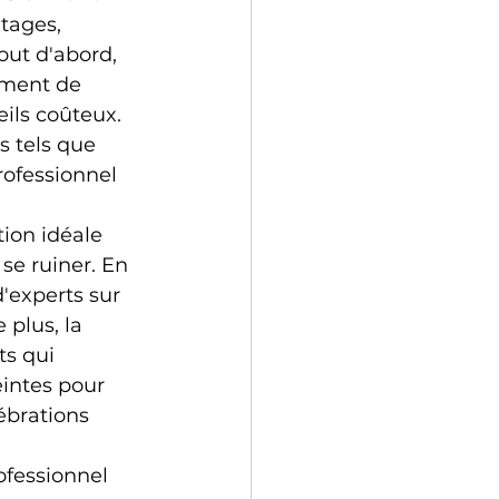
tages, 
ut d'abord, 
ement de 
eils coûteux. 
 tels que 
rofessionnel 
ion idéale 
e ruiner. En 
'experts sur 
plus, la 
ts qui 
intes pour 
ébrations 
ofessionnel 