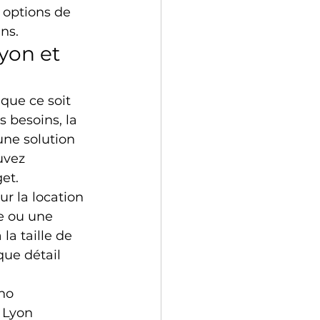
 options de 
ns.
yon et 
que ce soit 
 besoins, la 
une solution 
uvez 
et.
r la location 
e ou une 
la taille de 
ue détail 
no 
 Lyon 