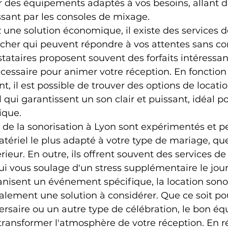
er des équipements adaptés à vos besoins, allant d
sant par les consoles de mixage.
 une solution économique, il existe des services d
 cher qui peuvent répondre à vos attentes sans c
stataires proposent souvent des forfaits intéressan
cessaire pour animer votre réception. En fonction d
, il est possible de trouver des options de locatio
qui garantissent un son clair et puissant, idéal po
ique.
 de la sonorisation à Lyon sont expérimentés et p
atériel le plus adapté à votre type de mariage, que
érieur. En outre, ils offrent souvent des services de 
qui vous soulage d'un stress supplémentaire le jour
nisent un événement spécifique, la location sonor
lement une solution à considérer. Que ce soit po
ersaire ou un autre type de célébration, le bon é
transformer l'atmosphère de votre réception. En 