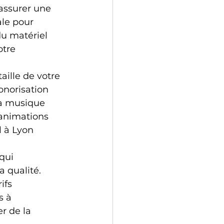
 assurer une 
le pour 
du matériel 
tre 
aille de votre 
norisation 
la musique 
animations 
l à Lyon 
qui 
 qualité. 
ifs 
s à 
r de la 