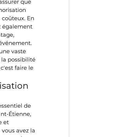
assurer que 
orisation 
s coûteux. En 
z également 
tage, 
e événement.
'une vaste 
a possibilité 
'est faire le 
isation 
essentiel de 
int-Étienne, 
 et 
vous avez la 