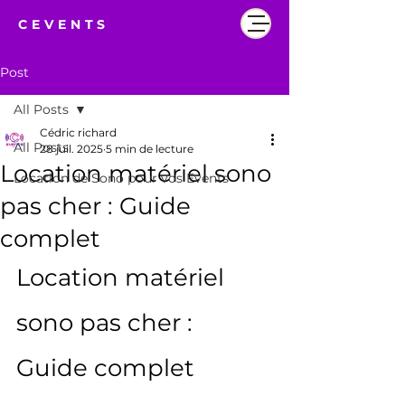
CEVENTS
Post
All Posts
Cédric richard
All Posts
28 juil. 2025
5 min de lecture
Location matériel sono
Location de Sono pour vos Events
pas cher : Guide
complet
Location matériel 
sono pas cher : 
Guide complet