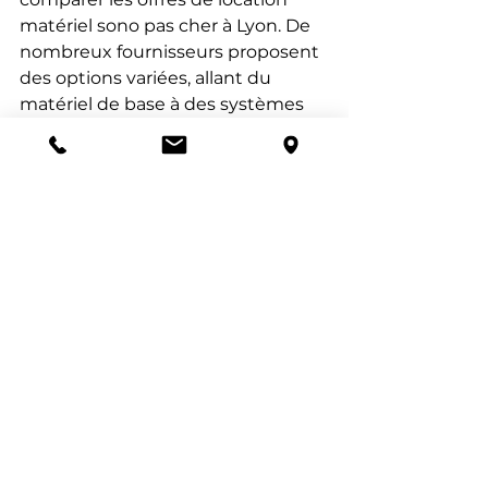
matériel sono pas cher à Lyon. De 
nombreux fournisseurs proposent 
des options variées, allant du 
matériel de base à des systèmes 
plus sophistiqués. N'hésitez pas à 
demander des conseils pour une 
location sonorisation pour 
événement spécifique, car chaque 
type d'événement a ses propres 
exigences en matière de son.
Enfin, si vous recherchez une 
solution plus professionnelle, 
envisagez la location matériel de 
sonorisation professionnel. Cela 
peut être particulièrement 
avantageux pour des événements 
de grande envergure où la qualité 
sonore est primordiale. Les 