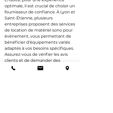
optimale, il est crucial de choisir un 
fournisseur de confiance. À Lyon et 
Saint-Étienne, plusieurs 
entreprises proposent des services 
de location de matériel sono pour 
événement, vous permettant de 
bénéficier d'équipements variés 
adaptés à vos besoins spécifiques. 
Assurez-vous de vérifier les avis 
clients et de demander des 
conseils pour sélectionner le 
matériel le plus adapté à votre 
événement.
N'oubliez pas de prendre en 
compte la taille de votre lieu. Pour 
des espaces plus vastes, des 
enceintes puissantes sont 
nécessaires pour garantir une 