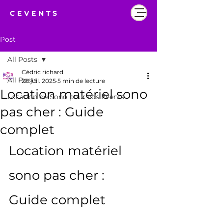
CEVENTS
Post
All Posts
Cédric richard
All Posts
28 juil. 2025
5 min de lecture
Location matériel sono
Location de Sono pour vos Events
pas cher : Guide
complet
Location matériel 
sono pas cher : 
Guide complet