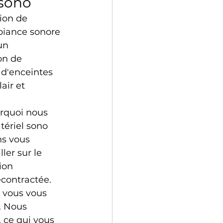
 sono
ion de 
biance sonore 
un 
on de 
 d'enceintes 
air et 
rquoi nous 
tériel sono 
ns vous 
ler sur le 
ion 
écontractée.
, vous vous 
. Nous 
 ce qui vous 