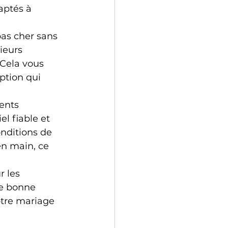
aptés à 
pas cher sans 
ieurs 
 Cela vous 
ption qui 
rents 
l fiable et 
nditions de 
en main, ce 
 les 
e bonne 
otre mariage 