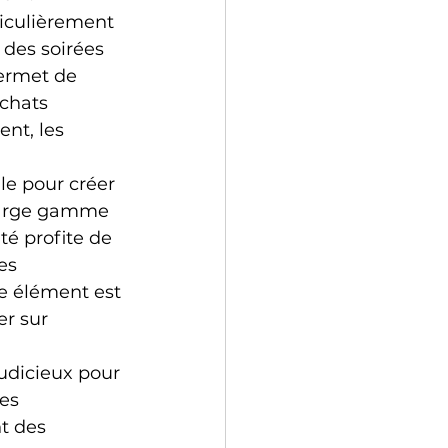
iculièrement 
des soirées 
permet de 
chats 
nt, les 
le pour créer 
large gamme 
é profite de 
es 
e élément est 
r sur 
udicieux pour 
es 
t des 