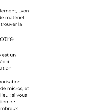
lement, Lyon 
de matériel 
trouver la 
otre 
 est un 
oici 
ation 
orisation. 
de micros, et 
eu : si vous 
tion de 
nombreux 