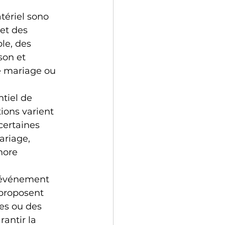
ériel sono 
et des 
e, des 
son et 
re mariage ou 
tiel de 
ions varient 
certaines 
ariage, 
nore 
r événement 
 proposent 
es ou des 
rantir la 