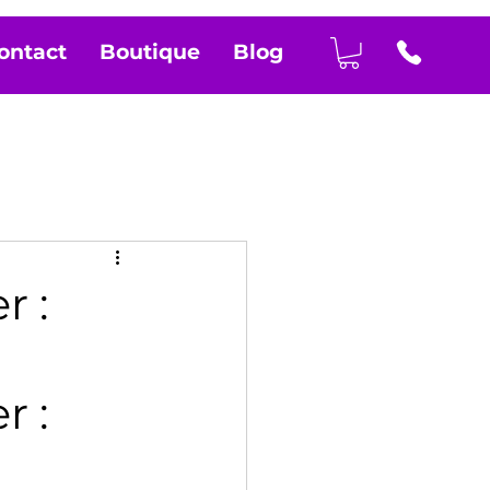
ontact
Boutique
Blog
r :
 : 