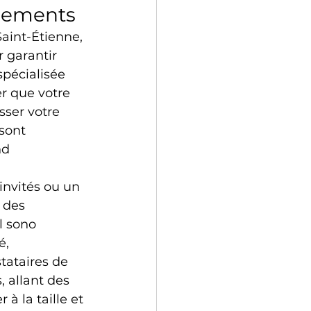
énements
aint-Étienne, 
 garantir 
pécialisée 
r que votre 
ser votre 
sont 
nd 
invités ou un 
 des 
l sono 
é, 
tataires de 
 allant des 
à la taille et 