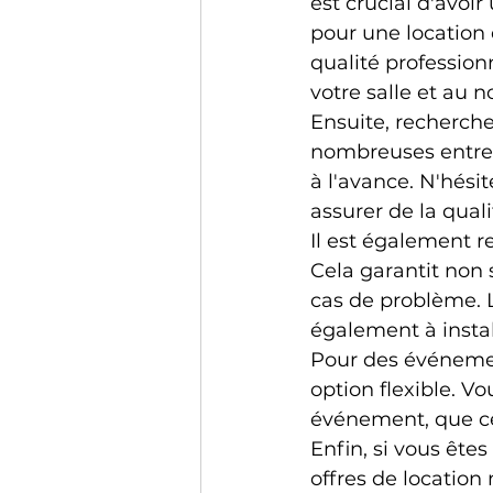
est crucial d'avoir
pour une location
qualité professionn
votre salle et au n
Ensuite, recherche
nombreuses entrepr
à l'avance. N'hésit
assurer de la quali
Il est également r
Cela garantit non
cas de problème. L
également à instal
Pour des événemen
option flexible. V
événement, que ce 
Enfin, si vous ête
offres de location 