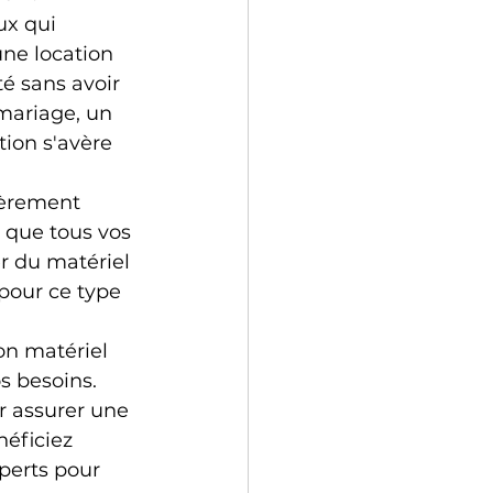
ux qui 
ne location 
é sans avoir 
mariage, un 
ion s'avère 
ièrement 
 que tous vos 
er du matériel 
pour ce type 
on matériel 
 besoins. 
r assurer une 
éficiez 
perts pour 