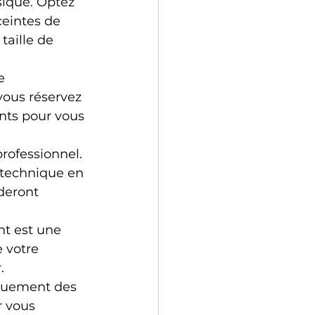
sique. Optez 
eintes de 
taille de 
e 
vous réservez 
ents pour vous 
rofessionnel. 
 technique en 
deront 
t est une 
 votre 
.
iquement des 
r vous 