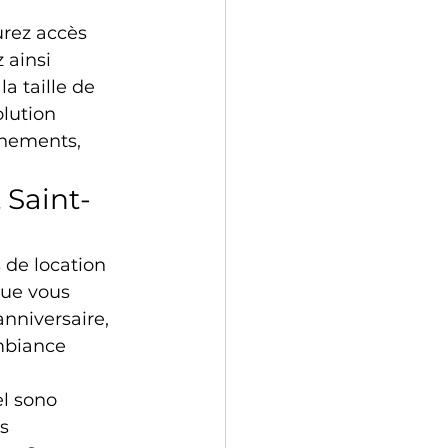
urez accès 
 ainsi 
a taille de 
lution 
énements, 
 Saint-
 de location 
Que vous 
nniversaire, 
mbiance 
el sono 
s 