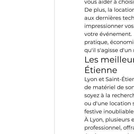
vous aider à choisi
De plus, la locati
aux dernières tech
impressionner vos i
votre événement. E
pratique, économiq
qu'il s'agisse d'u
Les meilleur
Étienne
Lyon et Saint-Étie
de matériel de son
soyez à la recherc
ou d'une location
festive inoubliabl
À Lyon, plusieurs 
professionnel, off