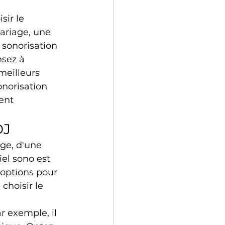
sir le 
ariage, une 
 sonorisation 
sez à 
meilleurs 
norisation 
ent 
DJ
ge, d'une 
iel sono est 
'options pour 
choisir le 
r exemple, il 