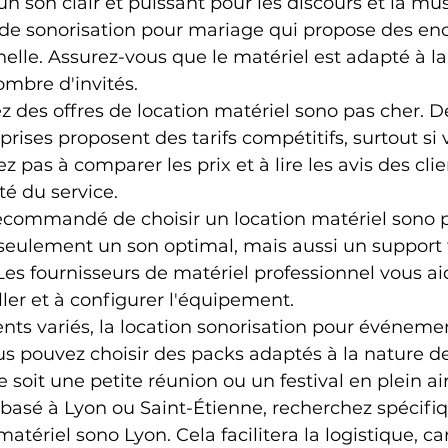
 un son clair et puissant pour les discours et la mu
 de sonorisation pour mariage qui propose des enc
elle. Assurez-vous que le matériel est adapté à la 
ombre d'invités.
z des offres de location matériel sono pas cher. D
ises proposent des tarifs compétitifs, surtout si 
ez pas à comparer les prix et à lire les avis des cli
té du service.
ecommandé de choisir un location matériel sono p
 seulement un son optimal, mais aussi un support
es fournisseurs de matériel professionnel vous ai
ler et à configurer l'équipement.
ts variés, la location sonorisation pour événemen
ous pouvez choisir des packs adaptés à la nature de
soit une petite réunion ou un festival en plein air
s basé à Lyon ou Saint-Étienne, recherchez spécif
matériel sono Lyon. Cela facilitera la logistique, ca