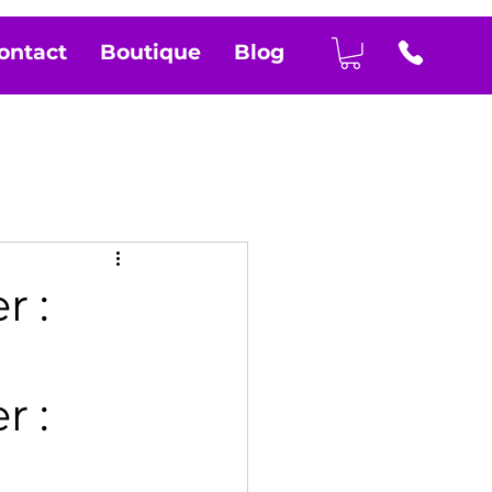
ontact
Boutique
Blog
r :
 : 