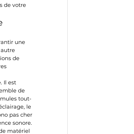
s de votre 
e 
antir une 
 autre 
ions de 
res 
Il est 
semble de 
rmules tout-
lairage, le 
ono pas cher 
ence sonore.
de matériel 