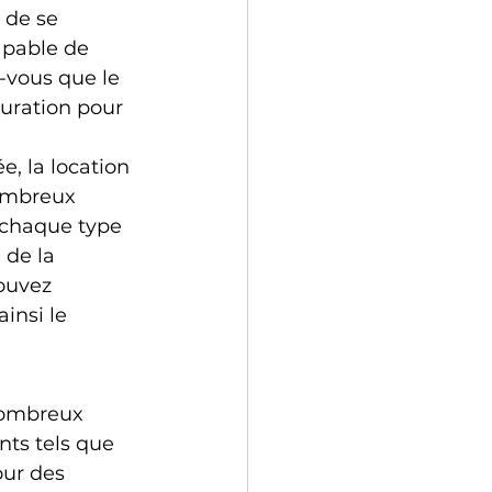
 de se 
apable de 
-vous que le 
uration pour 
, la location 
ombreux 
 chaque type 
de la 
ouvez 
insi le 
nombreux 
ts tels que 
ur des 