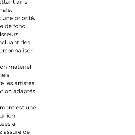
ttant ainsi 
male.
une priorité. 
e de fond 
isseurs 
ncluant des 
ersonnaliser 
ion matériel 
els 
 les artistes 
ation adaptés 
ement est une 
éunion 
tées à 
z assuré de 