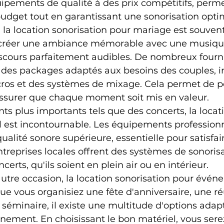
pements de qualité à des prix compétitifs, perme
udget tout en garantissant une sonorisation opti
 la location sonorisation pour mariage est souvent 
de créer une ambiance mémorable avec une musiqu
iscours parfaitement audibles. De nombreux fourn
t des packages adaptés aux besoins des couples, i
cros et des systèmes de mixage. Cela permet de p
'assurer que chaque moment soit mis en valeur.
s plus importants tels que des concerts, la locat
l est incontournable. Les équipements professionn
alité sonore supérieure, essentielle pour satisfaire
entreprises locales offrent des systèmes de sonoris
certs, qu'ils soient en plein air ou en intérieur.
autre occasion, la location sonorisation pour évén
 Que vous organisiez une fête d'anniversaire, une r
 séminaire, il existe une multitude d'options adap
ement. En choisissant le bon matériel, vous sere