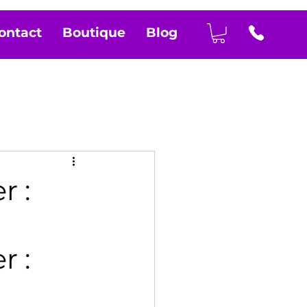
ontact
Boutique
Blog
r :
 : 