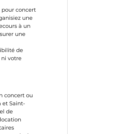
n pour concert 
ganisiez une 
ecours à un 
surer une 
bilité de 
ni votre 
n concert ou 
 et Saint-
el de 
location 
aires 