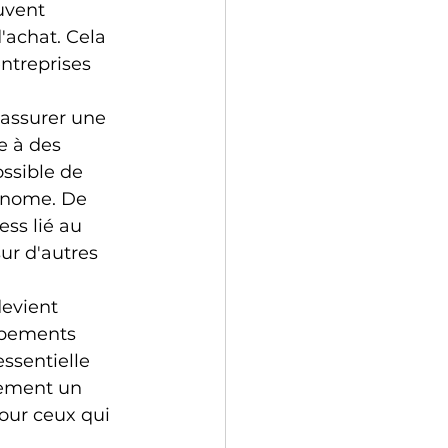
uvent 
'achat. Cela 
ntreprises 
'assurer une 
e à des 
ossible de 
conome. De 
ess lié au 
sur d'autres 
devient 
ipements 
ssentielle 
lement un 
ur ceux qui 