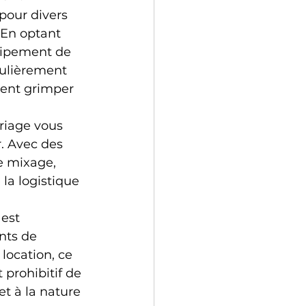
pour divers 
 En optant 
uipement de 
culièrement 
ment grimper 
riage vous 
. Avec des 
e mixage, 
la logistique 
est 
nts de 
location, ce 
prohibitif de 
et à la nature 