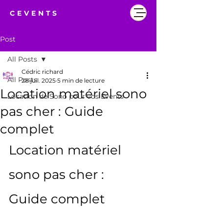
CEVENTS
Post
All Posts
Cédric richard
All Posts
28 juil. 2025
5 min de lecture
Location matériel sono
Location de Sono pour vos Events
pas cher : Guide
complet
Location matériel 
sono pas cher : 
Guide complet