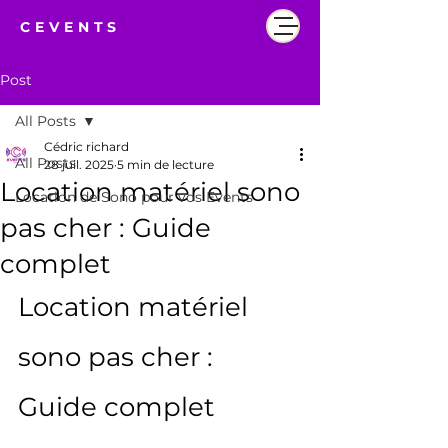
CEVENTS
Post
All Posts
Cédric richard
All Posts
28 juil. 2025
5 min de lecture
Location matériel sono
Location de Sono pour vos Events
pas cher : Guide
complet
Location matériel 
sono pas cher : 
Guide complet