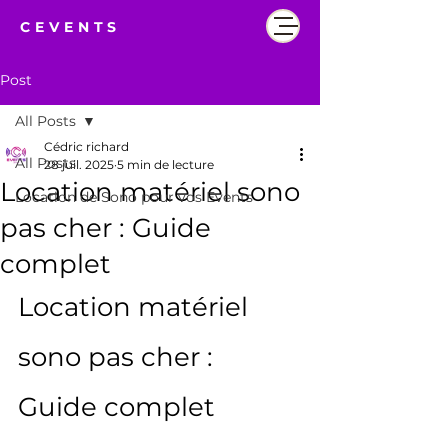
CEVENTS
Post
All Posts
Cédric richard
All Posts
28 juil. 2025
5 min de lecture
Location matériel sono
Location de Sono pour vos Events
pas cher : Guide
complet
Location matériel 
sono pas cher : 
Guide complet