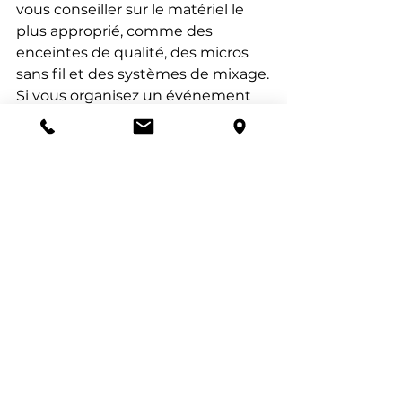
vous conseiller sur le matériel le 
plus approprié, comme des 
enceintes de qualité, des micros 
sans fil et des systèmes de mixage.
Si vous organisez un événement 
d'entreprise, la location 
sonorisation pour événement est 
également indispensable. Cela 
peut inclure des conférences, des 
séminaires ou des lancements de 
produits. Un bon système de 
sonorisation permettra de 
s'assurer que tous les participants 
entendent clairement les 
intervenants et les présentations.
Pour ceux qui recherchent un 
matériel de qualité, la location 
matériel sono professionnel est 
une option à considérer. Les 