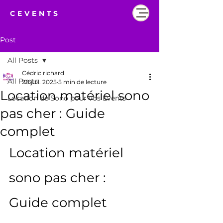
CEVENTS
Post
All Posts
Cédric richard
All Posts
28 juil. 2025
5 min de lecture
Location matériel sono
Location de Sono pour vos Events
pas cher : Guide
complet
Location matériel 
sono pas cher : 
Guide complet