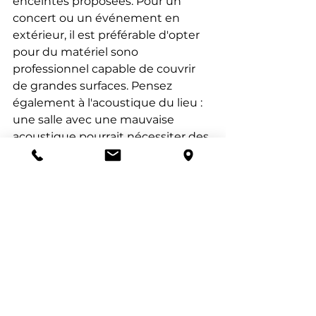
enceintes proposées. Pour un 
concert ou un événement en 
extérieur, il est préférable d'opter 
pour du matériel sono 
professionnel capable de couvrir 
de grandes surfaces. Pensez 
également à l'acoustique du lieu : 
une salle avec une mauvaise 
acoustique pourrait nécessiter des 
équipements supplémentaires, 
comme des microphones et des 
moniteurs de scène.
Il est également judicieux de 
comparer les différentes options 
de location de matériel sono pour 
concert disponibles à Lyon et 
Saint-Étienne. N'hésitez pas à 
consulter les avis d'autres 
utilisateurs pour vous aider dans 