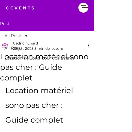
CEVENTS
Post
All Posts
Cédric richard
All Posts
28 juil. 2025
5 min de lecture
Location matériel sono
Location de Sono pour vos Events
pas cher : Guide
complet
Location matériel 
sono pas cher : 
Guide complet