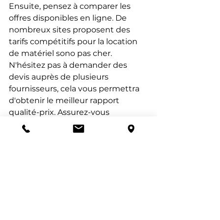
Ensuite, pensez à comparer les 
offres disponibles en ligne. De 
nombreux sites proposent des 
tarifs compétitifs pour la location 
de matériel sono pas cher. 
N'hésitez pas à demander des 
devis auprès de plusieurs 
fournisseurs, cela vous permettra 
d'obtenir le meilleur rapport 
qualité-prix. Assurez-vous 
également de vérifier les 
conditions de location, 
notamment en ce qui concerne le 
transport et l'installation, qui 
peuvent influencer votre choix.
Si vous êtes basé à Lyon ou dans 
les environs, recherchez des 
entreprises locales spécialisées 
dans la location de matériel sono 