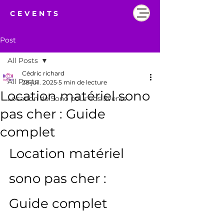
CEVENTS
Post
All Posts
Cédric richard
All Posts
28 juil. 2025
5 min de lecture
Location matériel sono
Location de Sono pour vos Events
pas cher : Guide
complet
Location matériel 
sono pas cher : 
Guide complet