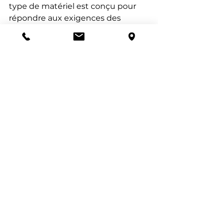
type de matériel est conçu pour 
répondre aux exigences des 
spectacles et des conférences, 
offrant ainsi une qualité sonore 
optimale. De plus, des services 
d'assistance peuvent être inclus, 
ce qui est un atout majeur en cas 
de problème technique le jour J.
Pour ceux qui se trouvent à Lyon, 
la location sonorisation pour 
événement est particulièrement 
accessible. De nombreuses 
entreprises locales offrent un large 
choix d'équipements, allant des 
simples enceintes aux systèmes 
de sonorisation complets. En 
choisissant de louer à Lyon, vous 
bénéficiez également d'un service 
de proximité, ce qui facilite la mise 