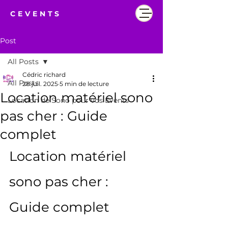
CEVENTS
Post
All Posts
Cédric richard
All Posts
28 juil. 2025
5 min de lecture
Location matériel sono
Location de Sono pour vos Events
pas cher : Guide
complet
Location matériel 
sono pas cher : 
Guide complet