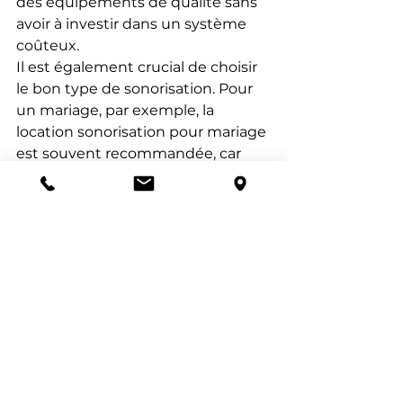
des équipements de qualité sans 
avoir à investir dans un système 
coûteux.
Il est également crucial de choisir 
le bon type de sonorisation. Pour 
un mariage, par exemple, la 
location sonorisation pour mariage 
est souvent recommandée, car 
elle inclut des éléments adaptés à 
l'ambiance souhaitée, tels que des 
microphones pour les discours et 
des enceintes puissantes pour la 
musique. Pour des événements 
plus grands, optez pour une 
location sonorisation 
professionnelle, qui garantit une 
qualité sonore optimale et des 
équipements adaptés aux 
différentes configurations.