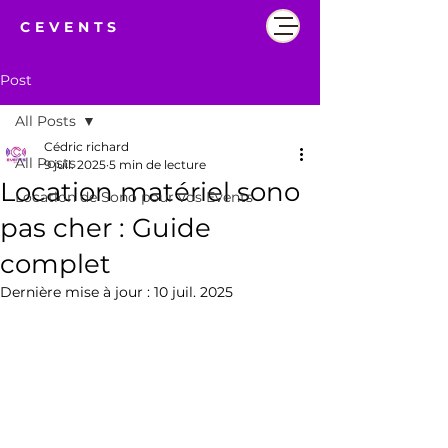
CEVENTS
Post
All Posts
Cédric richard
All Posts
9 juil. 2025
5 min de lecture
Location matériel sono
Location de Sono pour vos Events
pas cher : Guide
complet
Dernière mise à jour :
10 juil. 2025